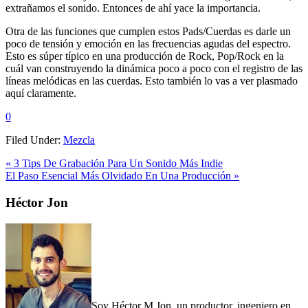
extrañamos el sonido. Entonces de ahí yace la importancia.
Otra de las funciones que cumplen estos Pads/Cuerdas es darle un
poco de tensión y emoción en las frecuencias agudas del espectro.
Esto es súper típico en una producción de Rock, Pop/Rock en la
cuál van construyendo la dinámica poco a poco con el registro de las
líneas melódicas en las cuerdas. Esto también lo vas a ver plasmado
aquí claramente.
0
Filed Under:
Mezcla
Previous
« 3 Tips De Grabación Para Un Sonido Más Indie
Post:
Next
El Paso Esencial Más Olvidado En Una Producción »
Post:
Primary
Héctor Jon
Sidebar
Soy Héctor M Jon, un productor, ingeniero en