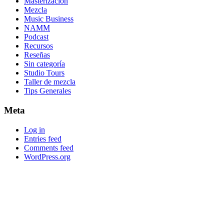
Masterización
Mezcla
Music Business
NAMM
Podcast
Recursos
Reseñas
Sin categoría
Studio Tours
Taller de mezcla
Tips Generales
Meta
Log in
Entries feed
Comments feed
WordPress.org
Footer