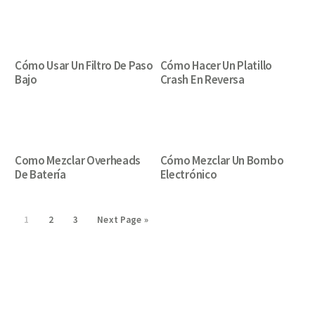
Cómo Usar Un Filtro De Paso
Cómo Hacer Un Platillo
Bajo
Crash En Reversa
Como Mezclar Overheads
Cómo Mezclar Un Bombo
De Batería
Electrónico
Page
Page
Page
Go
1
2
3
Next Page »
to
Primary
Sidebar