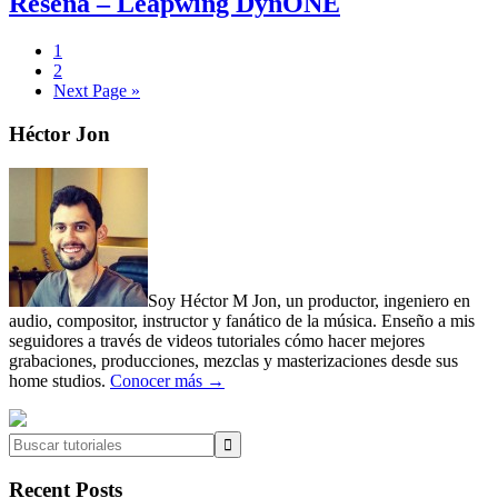
Reseña – Leapwing DynONE
Page
1
Page
2
Go
Next Page »
to
Primary
Héctor Jon
Sidebar
Soy Héctor M Jon, un productor, ingeniero en
audio, compositor, instructor y fanático de la música. Enseño a mis
seguidores a través de videos tutoriales cómo hacer mejores
grabaciones, producciones, mezclas y masterizaciones desde sus
home studios.
Conocer más →
Buscar
tutoriales
Recent Posts