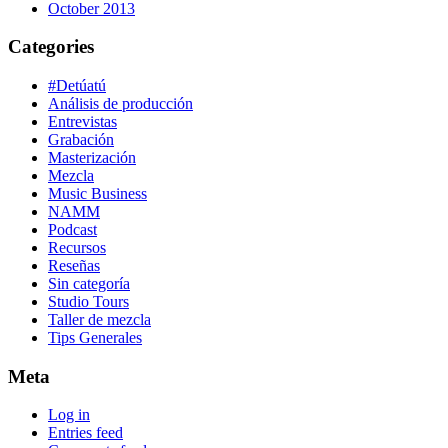
October 2013
Categories
#Detúatú
Análisis de producción
Entrevistas
Grabación
Masterización
Mezcla
Music Business
NAMM
Podcast
Recursos
Reseñas
Sin categoría
Studio Tours
Taller de mezcla
Tips Generales
Meta
Log in
Entries feed