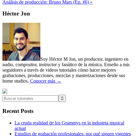
Post:
Next
Análisis de producción: Bruno Mars (Ep. #6) »
Post:
Primary
Héctor Jon
Sidebar
Soy Héctor M Jon, un productor, ingeniero en
audio, compositor, instructor y fanático de la música. Enseño a mis
seguidores a través de videos tutoriales cómo hacer mejores
grabaciones, producciones, mezclas y masterizaciones desde sus
home studios.
Conocer más →
Buscar
tutoriales
Recent Posts
La cruda realidad de los Grammys en la industria musical
actual
Estudios de grabación profesionales: por qué siguen vigentes