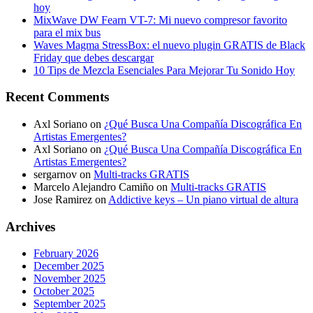
hoy
MixWave DW Fearn VT-7: Mi nuevo compresor favorito
para el mix bus
Waves Magma StressBox: el nuevo plugin GRATIS de Black
Friday que debes descargar
10 Tips de Mezcla Esenciales Para Mejorar Tu Sonido Hoy
Recent Comments
Axl Soriano
on
¿Qué Busca Una Compañía Discográfica En
Artistas Emergentes?
Axl Soriano
on
¿Qué Busca Una Compañía Discográfica En
Artistas Emergentes?
sergarnov
on
Multi-tracks GRATIS
Marcelo Alejandro Camiño
on
Multi-tracks GRATIS
Jose Ramirez
on
Addictive keys – Un piano virtual de altura
Archives
February 2026
December 2025
November 2025
October 2025
September 2025