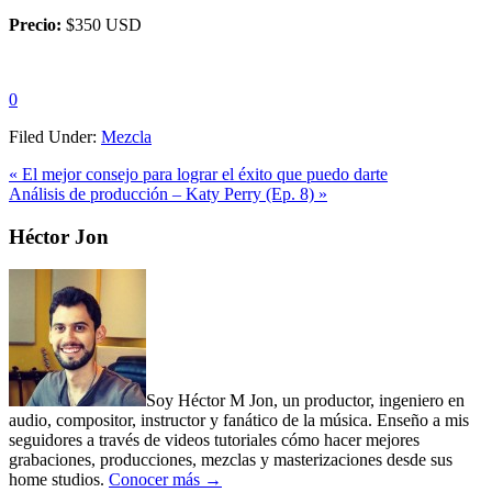
Precio:
$350 USD
0
Filed Under:
Mezcla
Previous
« El mejor consejo para lograr el éxito que puedo darte
Post:
Next
Análisis de producción – Katy Perry (Ep. 8) »
Post:
Primary
Héctor Jon
Sidebar
Soy Héctor M Jon, un productor, ingeniero en
audio, compositor, instructor y fanático de la música. Enseño a mis
seguidores a través de videos tutoriales cómo hacer mejores
grabaciones, producciones, mezclas y masterizaciones desde sus
home studios.
Conocer más →