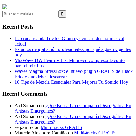
Buscar
tutoriales
Recent Posts
La cruda realidad de los Grammys en la industria musical
actual
Estudios de grabación profesionales: por qué siguen vigentes
hoy
MixWave DW Fearn VT-7: Mi nuevo compresor favorito
para el mix bus
Waves Magma StressBox: el nuevo plugin GRATIS de Black
Friday que debes descargar
10 Tips de Mezcla Esenciales Para Mejorar Tu Sonido Hoy
Recent Comments
Axl Soriano
on
¿Qué Busca Una Compañía Discográfica En
Artistas Emergentes?
Axl Soriano
on
¿Qué Busca Una Compañía Discográfica En
Artistas Emergentes?
sergarnov
on
Multi-tracks GRATIS
Marcelo Alejandro Camiño
on
Multi-tracks GRATIS