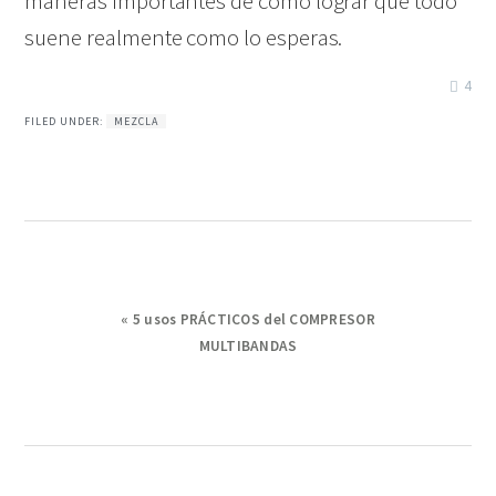
maneras importantes de cómo lograr que todo
suene realmente como lo esperas.
4
FILED UNDER:
MEZCLA
Previous
« 5 usos PRÁCTICOS del COMPRESOR
Post:
MULTIBANDAS