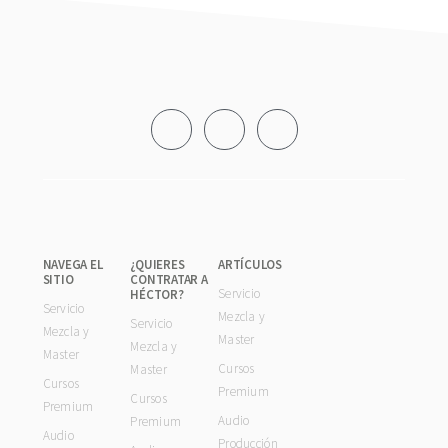
Footer
NAVEGA EL
¿QUIERES
ARTÍCULOS
SITIO
CONTRATAR A
Servicio
HÉCTOR?
Servicio
Mezcla y
Servicio
Mezcla y
Master
Mezcla y
Master
Cursos
Master
Cursos
Premium
Cursos
Premium
Audio
Premium
Audio
Producción