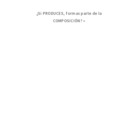
Next
¿Si PRODUCES, formas parte de la
Post:
COMPOSICIÓN? »