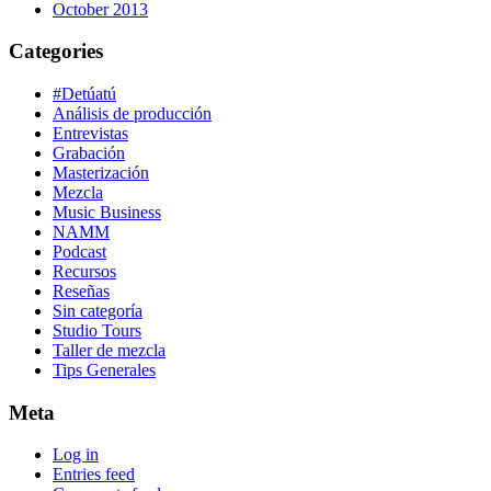
October 2013
Categories
#Detúatú
Análisis de producción
Entrevistas
Grabación
Masterización
Mezcla
Music Business
NAMM
Podcast
Recursos
Reseñas
Sin categoría
Studio Tours
Taller de mezcla
Tips Generales
Meta
Log in
Entries feed