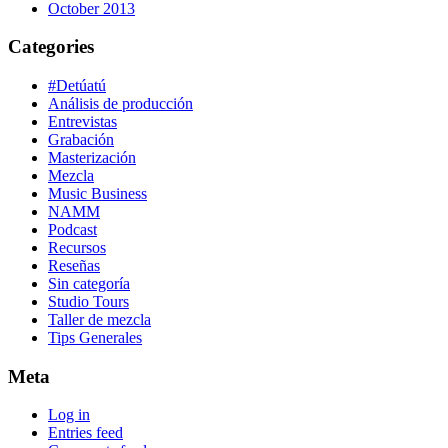
October 2013
Categories
#Detúatú
Análisis de producción
Entrevistas
Grabación
Masterización
Mezcla
Music Business
NAMM
Podcast
Recursos
Reseñas
Sin categoría
Studio Tours
Taller de mezcla
Tips Generales
Meta
Log in
Entries feed