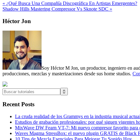
Previous
« ¿Qué Busca Una Compañía Discográfica En Artistas Emergentes?
Post:
Next
Shadow Hills Mastering Compressor Vs Sknote SDC »
Post:
Primary
Héctor Jon
Sidebar
Soy Héctor M Jon, un productor, ingeniero en audi
producciones, mezclas y masterizaciones desde sus home studios.
Con
Buscar
tutoriales
Recent Posts
La cruda realidad de los Grammys en la industria musical actua
Estudios de grabación profesionales: por qué siguen vigentes h
MixWave DW Fearn VT-7: Mi nuevo compresor favorito para e
Waves Magma StressBox: el nuevo plugin GRATIS de Black Fr
10 Tips de Mezcla Esenciales Para Mejorar Tu Sonido Hoy