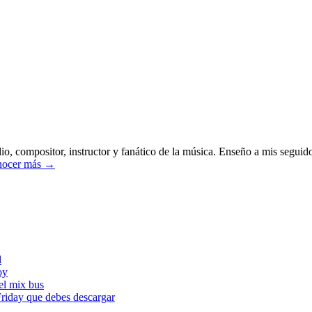
o, compositor, instructor y fanático de la música. Enseño a mis seguido
ocer más →
l
oy
l mix bus
iday que debes descargar