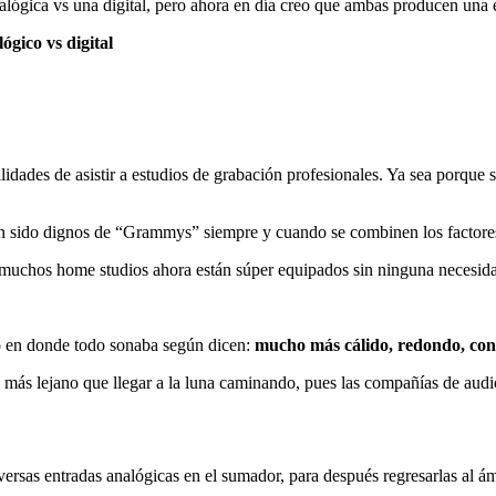
alógica vs una digital, pero ahora en día creo que ambas producen una 
gico vs digital
idades de asistir a estudios de grabación profesionales. Ya sea porque
n sido dignos de “Grammys” siempre y cuando se combinen los factores 
muchos home studios ahora están súper equipados sin ninguna necesidad 
o en donde todo sonaba según dicen:
mucho más cálido, redondo, con p
 más lejano que llegar a la luna caminando, pues las compañías de audi
iversas entradas analógicas en el sumador, para después regresarlas al ám