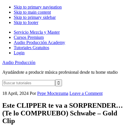
Skip to primary navigation
Skip to main content
Skip to primary sidebar
Skip to footer
Servicio Mezcla y Master
Cursos Premium
Audio Producción Academy
Tutoriales Gratuitos
Login
Audio Producción
Ayudándote a producir música profesional desde tu home studio
Buscar
tutoriales
18 April, 2024
Por
Pepe Moctezuma
Leave a Comment
Este CLIPPER te va a SORPRENDER…
(Te lo COMPRUEBO) Schwabe – Gold
Clip