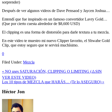
sorprender)
Después de ver algunos videos de Dave Pensaod y Jaycen Joshua…
Entendí que fue inspirado en un famoso convertidor Lavry Gold…
(Que por cierto cuesta alrededor de $8,600 USD)
El clipping es una forma de distorsión para darle textura a tu mezcla.
En este video te muestro mi nuevo Clipper favorito, el Shwabe Gold
Clip, que estoy seguro que te servirá muchísimo.
0
Filed Under:
Mezcla
Previous
« NO uses SATURACIÓN, CLIPPING O LIMITING (⚠️SIN
Post:
VER ESTE VIDEO)
Next
Los 10 tipos de MEZCLA que HARÁS… (Te lo ASEGURO) »
Post:
Primary
Héctor Jon
Sidebar