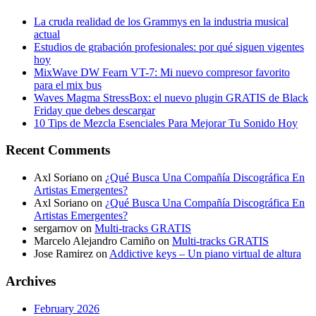
La cruda realidad de los Grammys en la industria musical
actual
Estudios de grabación profesionales: por qué siguen vigentes
hoy
MixWave DW Fearn VT-7: Mi nuevo compresor favorito
para el mix bus
Waves Magma StressBox: el nuevo plugin GRATIS de Black
Friday que debes descargar
10 Tips de Mezcla Esenciales Para Mejorar Tu Sonido Hoy
Recent Comments
Axl Soriano
on
¿Qué Busca Una Compañía Discográfica En
Artistas Emergentes?
Axl Soriano
on
¿Qué Busca Una Compañía Discográfica En
Artistas Emergentes?
sergarnov
on
Multi-tracks GRATIS
Marcelo Alejandro Camiño
on
Multi-tracks GRATIS
Jose Ramirez
on
Addictive keys – Un piano virtual de altura
Archives
February 2026