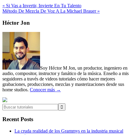
Previous
« Si Vas a Invertir, Invierte En Tu Talento
Post:
Next
Método De Mezcla De Voz A La Michael Brauer »
Post:
Primary
Héctor Jon
Sidebar
Soy Héctor M Jon, un productor, ingeniero en
audio, compositor, instructor y fanático de la música. Enseño a mis
seguidores a través de videos tutoriales cómo hacer mejores
grabaciones, producciones, mezclas y masterizaciones desde sus
home studios.
Conocer más →
Buscar
tutoriales
Recent Posts
La cruda realidad de los Grammys en la industria musical