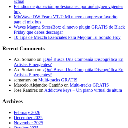
actual
Estudios de grabación profesionales: por qué siguen vigentes
hoy
MixWave DW Fearn VT-7: Mi nuevo compresor favorito
para el mix bus
Waves Magma StressBox: el nuevo plugin GRATIS de Black
Friday que debes descargar
10 Tips de Mezcla Esenciales Para Mejorar Tu Sonido Hoy
Recent Comments
Axl Soriano
on
¿Qué Busca Una Compañía Discográfica En
Artistas Emergentes?
Axl Soriano
on
¿Qué Busca Una Compañía Discográfica En
Artistas Emergentes?
sergarnov
on
Multi-tracks GRATIS
Marcelo Alejandro Camiño
on
Multi-tracks GRATIS
Jose Ramirez
on
Addictive keys – Un piano virtual de altura
Archives
February 2026
December 2025
November 2025
October 2025