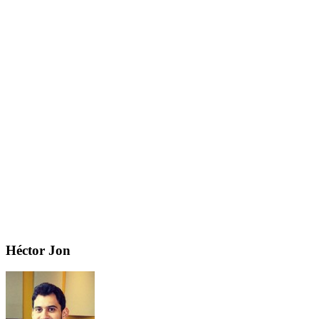
Primary
Héctor Jon
Sidebar