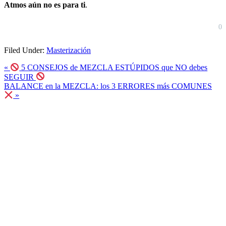
Atmos aún no es para ti
.
0
Filed Under:
Masterización
Previous
«
5 CONSEJOS de MEZCLA ESTÚPIDOS que NO debes
Post:
SEGUIR
Next
BALANCE en la MEZCLA: los 3 ERRORES más COMUNES
Post:
»