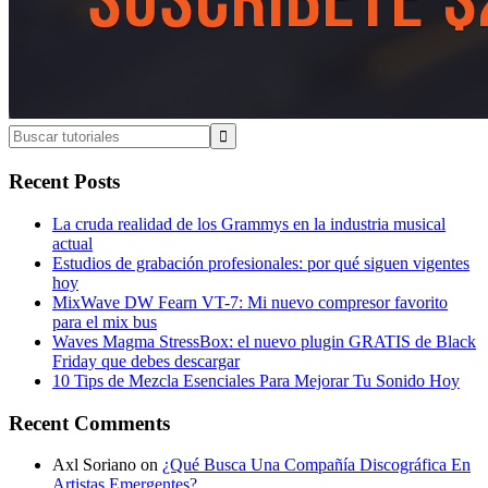
Buscar
tutoriales
Recent Posts
La cruda realidad de los Grammys en la industria musical
actual
Estudios de grabación profesionales: por qué siguen vigentes
hoy
MixWave DW Fearn VT-7: Mi nuevo compresor favorito
para el mix bus
Waves Magma StressBox: el nuevo plugin GRATIS de Black
Friday que debes descargar
10 Tips de Mezcla Esenciales Para Mejorar Tu Sonido Hoy
Recent Comments
Axl Soriano
on
¿Qué Busca Una Compañía Discográfica En
Artistas Emergentes?