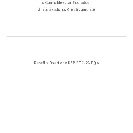
Previous
« Como Mezclar Teclados-
Post:
Sintetizadores Creativamente
Next
Reseña: Overtone DSP PTC-2A EQ »
Post: