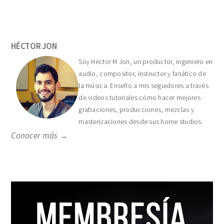
Primary
Sidebar
HÉCTOR JON
Soy Héctor M Jon, un productor, ingeniero en
audio, compositor, instructor y fanático de
la música. Enseño a mis seguidores a través
de videos tutoriales cómo hacer mejores
grabaciones, producciones, mezclas y
masterizaciones desde sus home studios.
Conocer más →