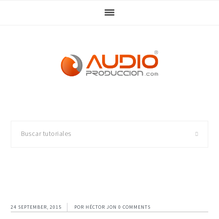
Skip
Skip
Skip
Skip
to
to
to
to
primary
main
primary
footer
navigation
content
sidebar
Buscar
tutoriales
24 SEPTEMBER, 2015
POR
HÉCTOR JON
0 COMMENTS