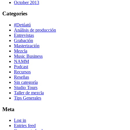
October 2013
Categories
#Detúatú
Análisis de producción
Entrevistas
Grabación
Masterización
Mezcla
Music Business
NAMM
Podcast
Recursos
Reseñas
Sin categoría
Studio Tours
Taller de mezcla
Tips Generales
Meta
Log in
Entries feed