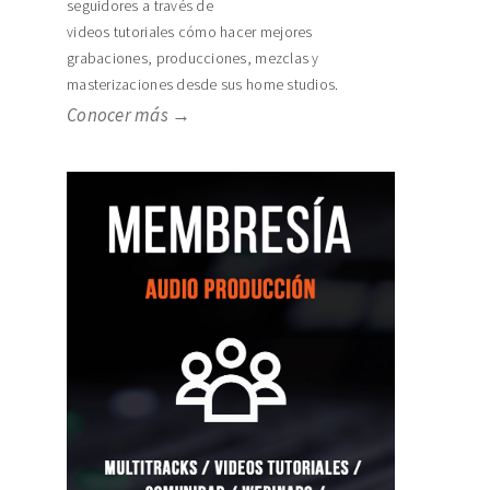
seguidores a través de
videos tutoriales cómo hacer mejores
grabaciones, producciones, mezclas y
masterizaciones desde sus home studios.
Conocer más →