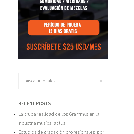
Buscar
tutoriales
RECENT POSTS
La cruda realidad de los Grammys en la
industria musical actual
Estudios de grabación profesionales: por