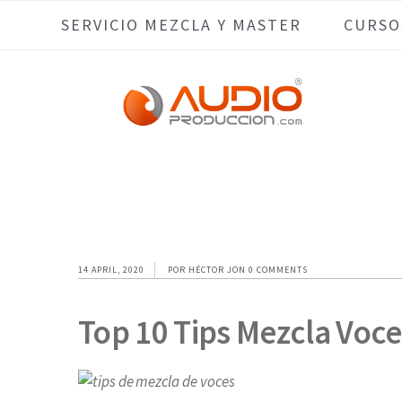
Skip
Skip
Skip
Skip
SERVICIO MEZCLA Y MASTER
CURSO
to
to
to
to
primary
main
primary
footer
navigation
content
sidebar
14 APRIL, 2020
POR
HÉCTOR JON
0 COMMENTS
Top 10 Tips Mezcla Voce