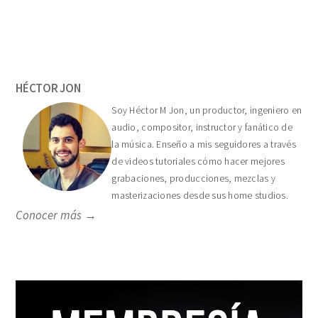
Primary
Sidebar
HÉCTOR JON
Soy Héctor M Jon, un productor, ingeniero en
audio, compositor, instructor y fanático de
la música. Enseño a mis seguidores a través
de videos tutoriales cómo hacer mejores
grabaciones, producciones, mezclas y
masterizaciones desde sus home studios.
Conocer más →