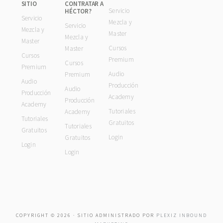
SITIO
CONTRATAR A
Servicio
HÉCTOR?
Servicio
Mezcla y
Servicio
Mezcla y
Master
Mezcla y
Master
Cursos
Master
Cursos
Premium
Cursos
Premium
Audio
Premium
Audio
Producción
Audio
Producción
Academy
Producción
Academy
Tutoriales
Academy
Tutoriales
Gratuitos
Tutoriales
Gratuitos
Login
Gratuitos
Login
Login
COPYRIGHT © 2026 · SITIO ADMINISTRADO POR
PLEXIZ INBOUND