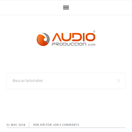
Skip
Skip
Skip
Skip
to
to
to
to
primary
main
primary
footer
navigation
content
sidebar
Buscar
tutoriales
31 MAY, 2018
POR
HÉCTOR JON
0 COMMENTS