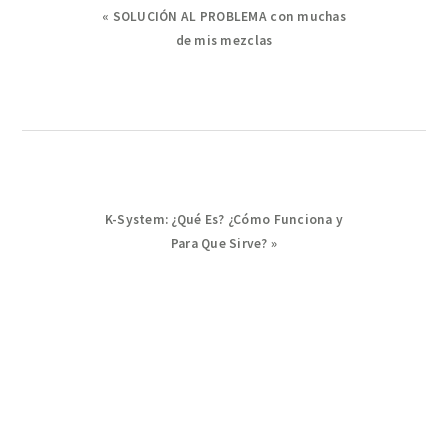
Previous
« SOLUCIÓN AL PROBLEMA con muchas
Post:
de mis mezclas
Next
K-System: ¿Qué Es? ¿Cómo Funciona y
Post:
Para Que Sirve? »