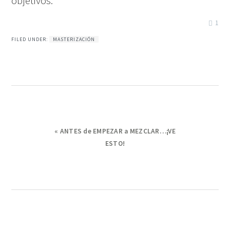
objetivos.
1
FILED UNDER:
MASTERIZACIÓN
Previous
« ANTES de EMPEZAR a MEZCLAR…¡VE
Post:
ESTO!