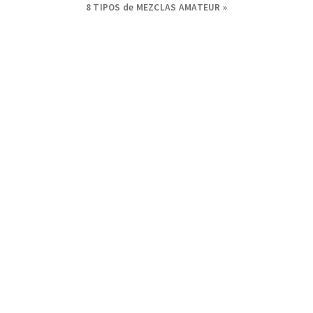
Next
8 TIPOS de MEZCLAS AMATEUR »
Post: