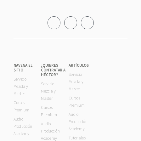
Footer
NAVEGA EL
¿QUIERES
ARTÍCULOS
SITIO
CONTRATAR A
Servicio
HÉCTOR?
Servicio
Mezcla y
Servicio
Mezcla y
Master
Mezcla y
Master
Cursos
Master
Cursos
Premium
Cursos
Premium
Audio
Premium
Audio
Producción
Audio
Producción
Academy
Producción
Academy
Tutoriales
Academy