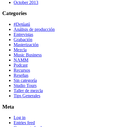
October 2013
Categories
#Detúatú
Análisis de producción
Entrevistas
Grabación
Masterización
Mezcla
Music Business
NAMM
Podcast
Recursos
Reseñas
Sin categoría
Studio Tours
Taller de mezcla
Tips Generales
Meta
Log in
Entries feed