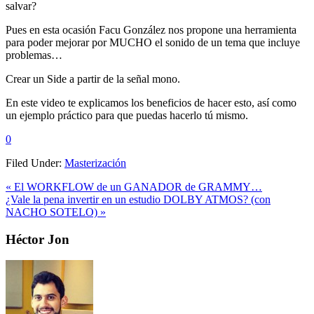
salvar?
Pues en esta ocasión Facu González nos propone una herramienta
para poder mejorar por MUCHO el sonido de un tema que incluye
problemas…
Crear un Side a partir de la señal mono.
En este video te explicamos los beneficios de hacer esto, así como
un ejemplo práctico para que puedas hacerlo tú mismo.
0
Filed Under:
Masterización
Previous
« El WORKFLOW de un GANADOR de GRAMMY…
Post:
Next
¿Vale la pena invertir en un estudio DOLBY ATMOS? (con
Post:
NACHO SOTELO) »
Primary
Héctor Jon
Sidebar