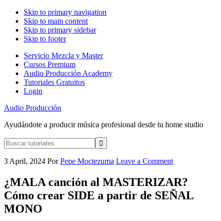
Skip to primary navigation
Skip to main content
Skip to primary sidebar
Skip to footer
Servicio Mezcla y Master
Cursos Premium
Audio Producción Academy
Tutoriales Gratuitos
Login
Audio Producción
Ayudándote a producir música profesional desde tu home studio
Buscar
tutoriales
3 April, 2024
Por
Pepe Moctezuma
Leave a Comment
¿MALA canción al MASTERIZAR?
Cómo crear SIDE a partir de SEÑAL
MONO