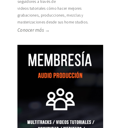
seguidores a través de
videos tutoriales cómo hacer mejores
grabaciones, producciones, mezclas y
masterizaciones desde sus home studios.
Conocer más →