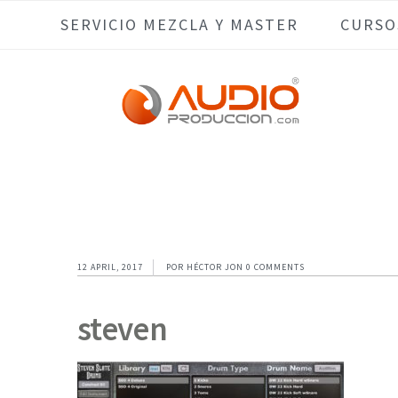
Skip
Skip
Skip
Skip
SERVICIO MEZCLA Y MASTER
CURSO
to
to
to
to
primary
main
primary
footer
navigation
content
sidebar
12 APRIL, 2017
POR
HÉCTOR JON
0 COMMENTS
steven