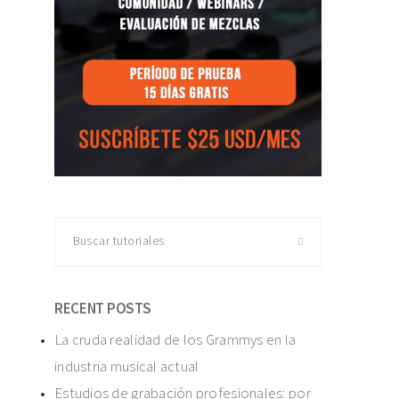
Buscar
tutoriales
RECENT POSTS
La cruda realidad de los Grammys en la
industria musical actual
Estudios de grabación profesionales: por