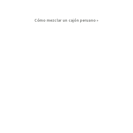
Next
Cómo mezclar un cajón peruano »
Post: