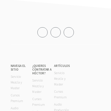
Footer
NAVEGA EL
¿QUIERES
ARTÍCULOS
SITIO
CONTRATAR A
Servicio
HÉCTOR?
Servicio
Mezcla y
Servicio
Mezcla y
Master
Mezcla y
Master
Cursos
Master
Cursos
Premium
Cursos
Premium
Audio
Premium
Audio
Producción