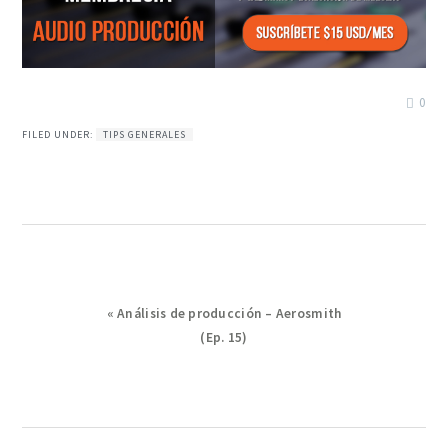
0
FILED UNDER:
TIPS GENERALES
Previous
« Análisis de producción – Aerosmith
Post:
(Ep. 15)