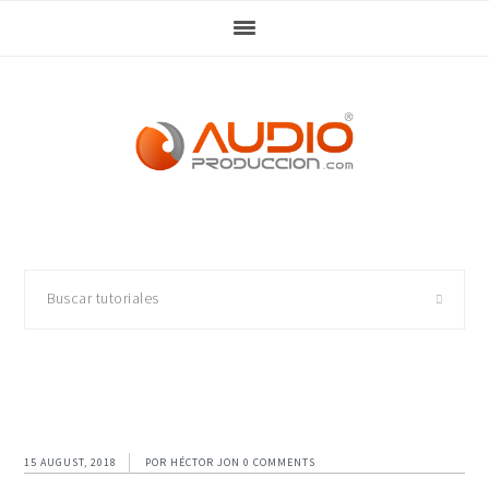
Skip
Skip
Skip
Skip
to
to
to
to
primary
main
primary
footer
navigation
content
sidebar
Buscar
tutoriales
15 AUGUST, 2018
POR
HÉCTOR JON
0 COMMENTS