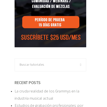
Buscar
tutoriales
RECENT POSTS
La cruda realidad de los Grammys en la
industria musical actual
Estudios de grabación profesionales: por