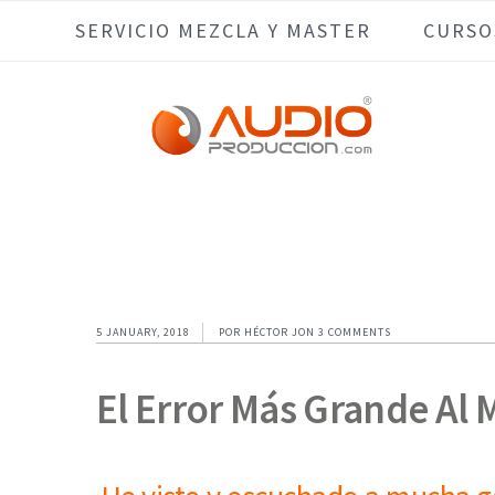
Skip
Skip
Skip
Skip
SERVICIO MEZCLA Y MASTER
CURSO
to
to
to
to
primary
main
primary
footer
navigation
content
sidebar
5 JANUARY, 2018
POR
HÉCTOR JON
3 COMMENTS
El Error Más Grande Al