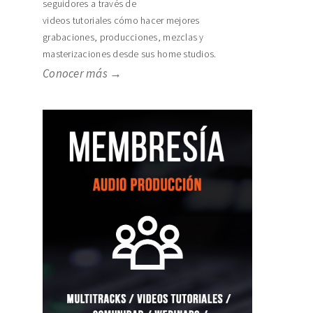
seguidores a través de
videos tutoriales cómo hacer mejores
grabaciones, producciones, mezclas y
masterizaciones desde sus home studios.
Conocer más →