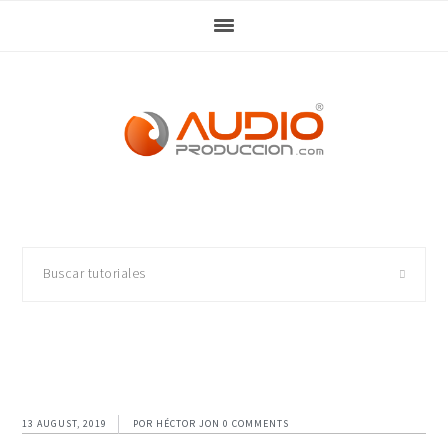
Skip
Skip
Skip
Skip
to
to
to
to
primary
main
primary
footer
navigation
content
sidebar
Buscar
tutoriales
13 AUGUST, 2019
POR
HÉCTOR JON
0 COMMENTS