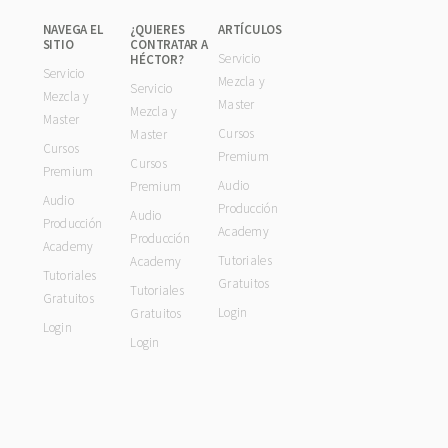
NAVEGA EL
¿QUIERES
ARTÍCULOS
SITIO
CONTRATAR A
Servicio
HÉCTOR?
Servicio
Mezcla y
Servicio
Mezcla y
Master
Mezcla y
Master
Cursos
Master
Cursos
Premium
Cursos
Premium
Audio
Premium
Audio
Producción
Audio
Producción
Academy
Producción
Academy
Tutoriales
Academy
Tutoriales
Gratuitos
Tutoriales
Gratuitos
Login
Gratuitos
Login
Login