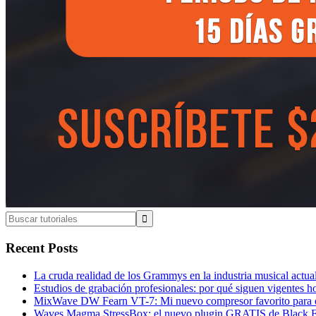
Buscar
tutoriales
Recent Posts
La cruda realidad de los Grammys en la industria musical actua
Estudios de grabación profesionales: por qué siguen vigentes h
MixWave DW Fearn VT-7: Mi nuevo compresor favorito para e
Waves Magma StressBox: el nuevo plugin GRATIS de Black Fr