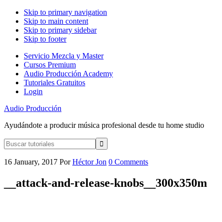
Skip to primary navigation
Skip to main content
Skip to primary sidebar
Skip to footer
Servicio Mezcla y Master
Cursos Premium
Audio Producción Academy
Tutoriales Gratuitos
Login
Audio Producción
Ayudándote a producir música profesional desde tu home studio
Buscar
tutoriales
16 January, 2017
Por
Héctor Jon
0 Comments
__attack-and-release-knobs__300x350m