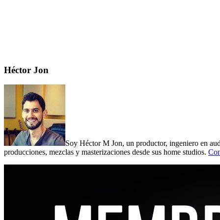
Primary
Héctor Jon
Sidebar
Soy Héctor M Jon, un productor, ingeniero en audi
producciones, mezclas y masterizaciones desde sus home studios.
Con