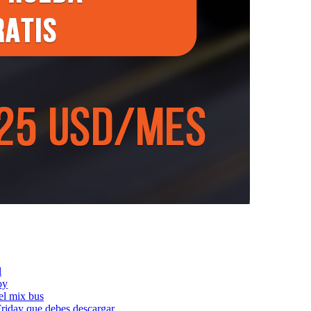
l
oy
l mix bus
iday que debes descargar