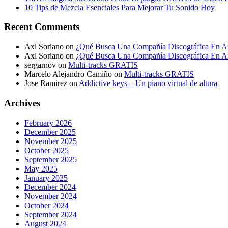
10 Tips de Mezcla Esenciales Para Mejorar Tu Sonido Hoy
Recent Comments
Axl Soriano
on
¿Qué Busca Una Compañía Discográfica En Ar
Axl Soriano
on
¿Qué Busca Una Compañía Discográfica En Ar
sergarnov
on
Multi-tracks GRATIS
Marcelo Alejandro Camiño
on
Multi-tracks GRATIS
Jose Ramirez
on
Addictive keys – Un piano virtual de altura
Archives
February 2026
December 2025
November 2025
October 2025
September 2025
May 2025
January 2025
December 2024
November 2024
October 2024
September 2024
August 2024