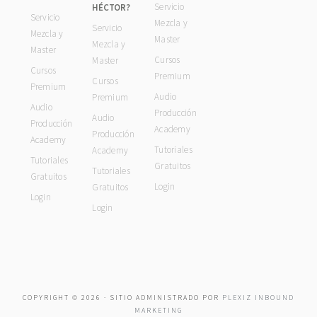
Servicio
HÉCTOR?
Servicio
Mezcla y
Servicio
Mezcla y
Master
Mezcla y
Master
Cursos
Master
Cursos
Premium
Cursos
Premium
Audio
Premium
Audio
Producción
Audio
Producción
Academy
Producción
Academy
Tutoriales
Academy
Tutoriales
Gratuitos
Tutoriales
Gratuitos
Login
Gratuitos
Login
Login
COPYRIGHT © 2026 · SITIO ADMINISTRADO POR
PLEXIZ INBOUND
MARKETING