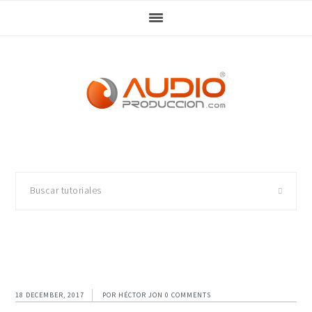
Skip
Skip
Skip
Skip
to
to
to
to
primary
main
primary
footer
navigation
content
sidebar
Buscar
tutoriales
18 DECEMBER, 2017
POR
HÉCTOR JON
0 COMMENTS