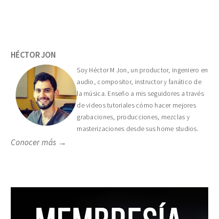
Primary
Sidebar
HÉCTOR JON
Soy Héctor M Jon, un productor, ingeniero en
audio, compositor, instructor y fanático de
la música. Enseño a mis seguidores a través
de videos tutoriales cómo hacer mejores
grabaciones, producciones, mezclas y
masterizaciones desde sus home studios.
Conocer más →