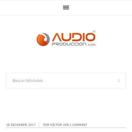
Skip
Skip
Skip
Skip
to
to
to
to
primary
main
primary
footer
navigation
content
sidebar
Buscar
tutoriales
18 DECEMBER, 2017
POR
HÉCTOR JON
1 COMMENT