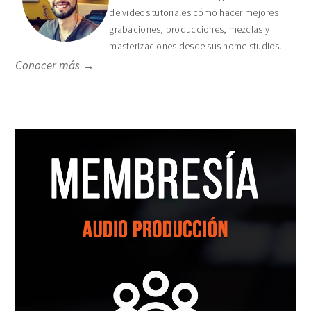
de videos tutoriales cómo hacer mejores
grabaciones, producciones, mezclas y
masterizaciones desde sus home studios.
Conocer más →