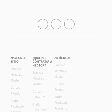
Footer
NAVEGA EL
¿QUIERES
ARTÍCULOS
SITIO
CONTRATAR A
Servicio
HÉCTOR?
Servicio
Mezcla y
Servicio
Mezcla y
Master
Mezcla y
Master
Cursos
Master
Cursos
Premium
Cursos
Premium
Audio
Premium
Audio
Producción
Audio
Producción
Academy
Producción