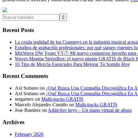
Buscar
tutoriales
Recent Posts
La cruda realidad de los Grammys en la industria musical actua
Estudios de grabación profesionales: por qué siguen vigentes h
MixWave DW Fearn VT-7: Mi nuevo compresor favorito para e
Waves Magma StressBox: el nuevo plugin GRATIS de Black Fr
10 Tips de Mezcla Esenciales Para Mejorar Tu Sonido Hoy
Recent Comments
Axl Soriano
on
¿Qué Busca Una Compañía Discográfica En Ar
Axl Soriano
on
¿Qué Busca Una Compañía Discográfica En Ar
sergarnov
on
Multi-tracks GRATIS
Marcelo Alejandro Camiño
on
Multi-tracks GRATIS
Jose Ramirez
on
Addictive keys – Un piano virtual de altura
Archives
February 2026