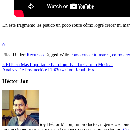
En este fragmento les platico un poco sobre cómo logré crecer mi ma
0
Filed Under:
Recursos
Tagged With:
como crecer tu marca
,
como crec
Previous
« El Paso Más Importante Para Impulsar Tu Carrera Musical
Post:
Next
Análisis De Producción: EP#30 – One Republic »
Post:
Primary
Héctor Jon
Sidebar
Soy Héctor M Jon, un productor, ingeniero en audi
producciones, mezclas y masterizaciones desde sus home studios.
Con