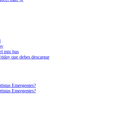
l
oy
l mix bus
iday que debes descargar
tistas Emergentes?
tistas Emergentes?