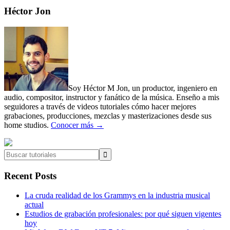
Post:
Primary
Héctor Jon
Sidebar
Soy Héctor M Jon, un productor, ingeniero en
audio, compositor, instructor y fanático de la música. Enseño a mis
seguidores a través de videos tutoriales cómo hacer mejores
grabaciones, producciones, mezclas y masterizaciones desde sus
home studios.
Conocer más →
Buscar
tutoriales
Recent Posts
La cruda realidad de los Grammys en la industria musical
actual
Estudios de grabación profesionales: por qué siguen vigentes
hoy