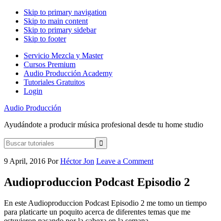
Skip to primary navigation
Skip to main content
Skip to primary sidebar
Skip to footer
Servicio Mezcla y Master
Cursos Premium
Audio Producción Academy
Tutoriales Gratuitos
Login
Audio Producción
Ayudándote a producir música profesional desde tu home studio
Buscar
tutoriales
9 April, 2016
Por
Héctor Jon
Leave a Comment
Audioproduccion Podcast Episodio 2
En este Audioproduccion Podcast Episodio 2 me tomo un tiempo
para platicarte un poquito acerca de diferentes temas que me
estuvieron pasando por la cabeza en la semana.