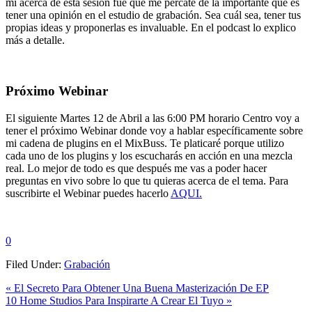
mi acerca de esta sesión fue que me percate de la importante que es
tener una opinión en el estudio de grabación. Sea cuál sea, tener tus
propias ideas y proponerlas es invaluable. En el podcast lo explico
más a detalle.
Próximo Webinar
El siguiente Martes 12 de Abril a las 6:00 PM horario Centro voy a
tener el próximo Webinar donde voy a hablar específicamente sobre
mi cadena de plugins en el MixBuss. Te platicaré porque utilizo
cada uno de los plugins y los escucharás en acción en una mezcla
real. Lo mejor de todo es que después me vas a poder hacer
preguntas en vivo sobre lo que tu quieras acerca de el tema. Para
suscribirte el Webinar puedes hacerlo
AQUI.
0
Filed Under:
Grabación
Previous
« El Secreto Para Obtener Una Buena Masterización De EP
Post:
Next
10 Home Studios Para Inspirarte A Crear El Tuyo »