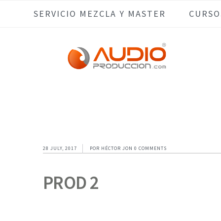
Skip
Skip
Skip
Skip
SERVICIO MEZCLA Y MASTER
CURSO
to
to
to
to
primary
main
primary
footer
navigation
content
sidebar
28 JULY, 2017
POR
HÉCTOR JON
0 COMMENTS
PROD 2