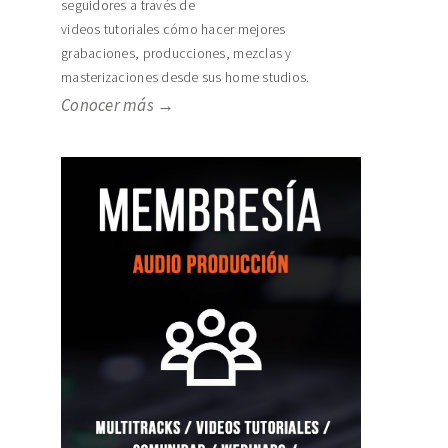
seguidores a través de
videos tutoriales cómo hacer mejores
grabaciones, producciones, mezclas y
masterizaciones desde sus home studios.
Conocer más →