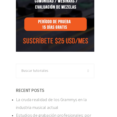
Buscar
tutoriales
RECENT POSTS
La cruda realidad de los Grammys en la
industria musical actual
Estudios de grabación profesionales: por