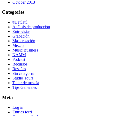
October 2013
Categories
#Detúatú
Análisis de producción
Entrevistas
Grabación
Masterización
Mezcla
Music Business
NAMM
Podcast
Recursos
Reseñas
Sin categoría
Studio Tours
Taller de mezcla
Tips Generales
Meta
Log in
Entries feed