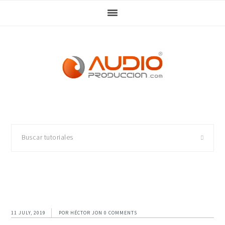
Skip
Skip
Skip
Skip
to
to
to
to
primary
main
primary
footer
navigation
content
sidebar
Buscar
tutoriales
11 JULY, 2019
POR
HÉCTOR JON
0 COMMENTS