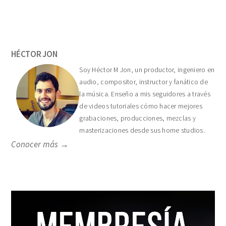
Primary
Sidebar
HÉCTOR JON
Soy Héctor M Jon, un productor, ingeniero en
audio, compositor, instructor y fanático de
la música. Enseño a mis seguidores a través
de videos tutoriales cómo hacer mejores
grabaciones, producciones, mezclas y
masterizaciones desde sus home studios.
Conocer más →