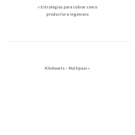
Previous
« Estrategias para cobrar como
Post:
productor e ingeniero
Next
Kilohearts – Multipass »
Post: