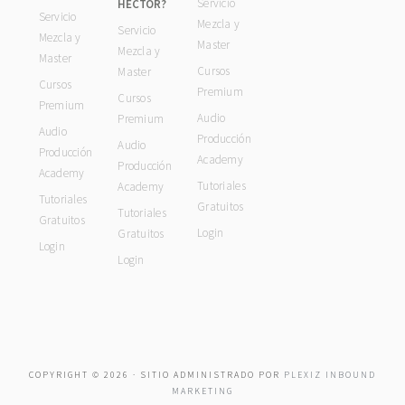
Servicio
HÉCTOR?
Servicio
Mezcla y
Servicio
Mezcla y
Master
Mezcla y
Master
Cursos
Master
Cursos
Premium
Cursos
Premium
Audio
Premium
Audio
Producción
Audio
Producción
Academy
Producción
Academy
Tutoriales
Academy
Tutoriales
Gratuitos
Tutoriales
Gratuitos
Login
Gratuitos
Login
Login
COPYRIGHT © 2026 · SITIO ADMINISTRADO POR
PLEXIZ INBOUND
MARKETING