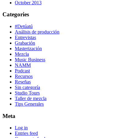
October 2013
Categories
#Detúatú
Análisis de producción
Entrevistas
Grabación
Masterización
Mezcla
Music Business
NAMM
Podcast
Recursos
Reseñas
Sin categoría
Studio Tours
Taller de mezcla
Tips Generales
Meta
Log in
Entries feed