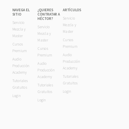
NAVEGA EL
¿QUIERES
ARTÍCULOS
SITIO
CONTRATAR A
Servicio
HÉCTOR?
Servicio
Mezcla y
Servicio
Mezcla y
Master
Mezcla y
Master
Cursos
Master
Cursos
Premium
Cursos
Premium
Audio
Premium
Audio
Producción
Audio
Producción
Academy
Producción
Academy
Tutoriales
Academy
Tutoriales
Gratuitos
Tutoriales
Gratuitos
Login
Gratuitos
Login
Login