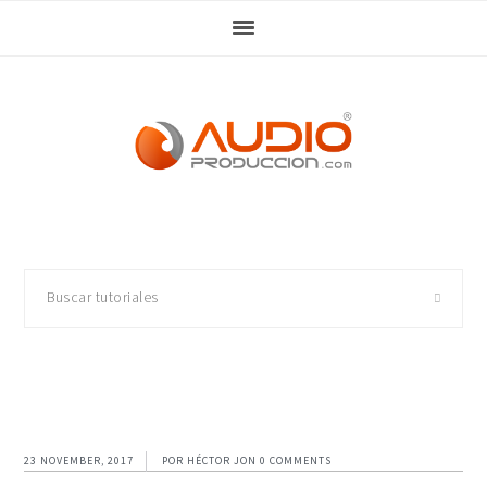
Skip
Skip
Skip
Skip
to
to
to
to
primary
main
primary
footer
navigation
content
sidebar
Buscar
tutoriales
23 NOVEMBER, 2017
POR
HÉCTOR JON
0 COMMENTS