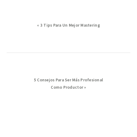
Previous
« 3 Tips Para Un Mejor Mastering
Post:
Next
5 Consejos Para Ser Más Profesional
Post:
Como Productor »