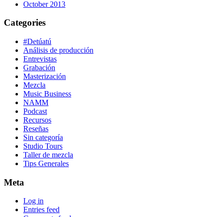
October 2013
Categories
#Detúatú
Análisis de producción
Entrevistas
Grabación
Masterización
Mezcla
Music Business
NAMM
Podcast
Recursos
Reseñas
Sin categoría
Studio Tours
Taller de mezcla
Tips Generales
Meta
Log in
Entries feed