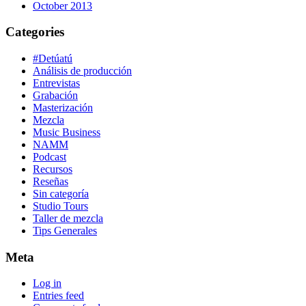
October 2013
Categories
#Detúatú
Análisis de producción
Entrevistas
Grabación
Masterización
Mezcla
Music Business
NAMM
Podcast
Recursos
Reseñas
Sin categoría
Studio Tours
Taller de mezcla
Tips Generales
Meta
Log in
Entries feed