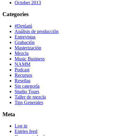
October 2013
Categories
#Detúatú
Análisis de producción
Entrevistas
Grabación
Masterización
Mezcla
Music Business
NAMM
Podcast
Recursos
Reseñas
Sin categoría
Studio Tours
Taller de mezcla
Tips Generales
Meta
Log in
Entries feed