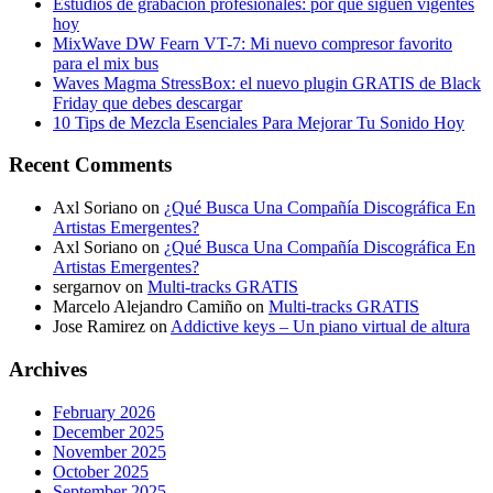
Estudios de grabación profesionales: por qué siguen vigentes
hoy
MixWave DW Fearn VT-7: Mi nuevo compresor favorito
para el mix bus
Waves Magma StressBox: el nuevo plugin GRATIS de Black
Friday que debes descargar
10 Tips de Mezcla Esenciales Para Mejorar Tu Sonido Hoy
Recent Comments
Axl Soriano
on
¿Qué Busca Una Compañía Discográfica En
Artistas Emergentes?
Axl Soriano
on
¿Qué Busca Una Compañía Discográfica En
Artistas Emergentes?
sergarnov
on
Multi-tracks GRATIS
Marcelo Alejandro Camiño
on
Multi-tracks GRATIS
Jose Ramirez
on
Addictive keys – Un piano virtual de altura
Archives
February 2026
December 2025
November 2025
October 2025
September 2025