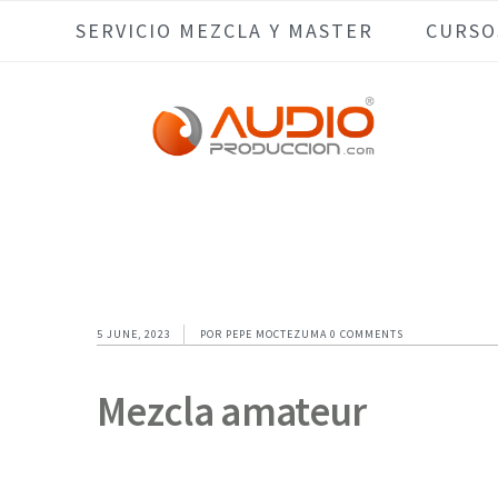
Skip
Skip
Skip
Skip
SERVICIO MEZCLA Y MASTER
CURSO
to
to
to
to
primary
main
primary
footer
navigation
content
sidebar
5 JUNE, 2023
POR
PEPE MOCTEZUMA
0 COMMENTS
Mezcla amateur