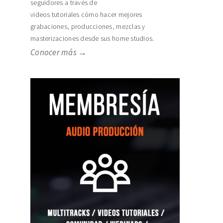
seguidores a través de
videos tutoriales cómo hacer mejores
grabaciones, producciones, mezclas y
masterizaciones desde sus home studios.
Conocer más →