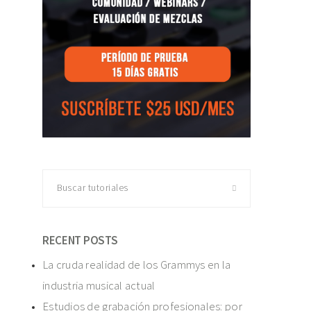
Buscar
tutoriales
RECENT POSTS
La cruda realidad de los Grammys en la
industria musical actual
Estudios de grabación profesionales: por