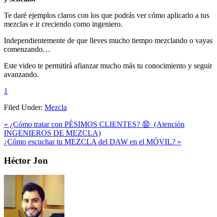
Te daré ejemplos claros con los que podrás ver cómo aplicarlo a tus
mezclas e ir creciendo como ingeniero.
Independientemente de que lleves mucho tiempo mezclando o vayas
comenzando…
Este video te permitirá afianzar mucho más tu conocimiento y seguir
avanzando.
1
Filed Under:
Mezcla
Previous
« ¿Cómo tratar con PÉSIMOS CLIENTES? 😧 (Atención
Post:
INGENIEROS DE MEZCLA)
Next
¿Cómo escuchar tu MEZCLA del DAW en el MÓVIL? »
Post:
Primary
Héctor Jon
Sidebar