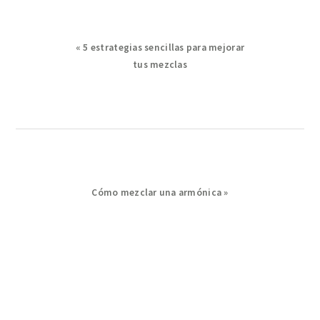
Previous
« 5 estrategias sencillas para mejorar
Post:
tus mezclas
Next
Cómo mezclar una armónica »
Post: