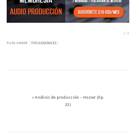
0
FILED UNDER:
TIPS GENERALES
Previous
« Análisis de producción – Hozier (Ep.
Post:
21)