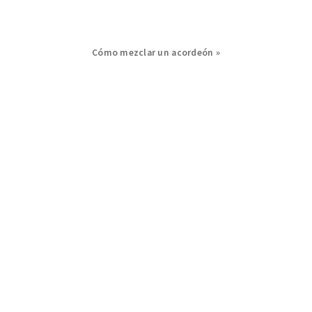
Next
Cómo mezclar un acordeón »
Post: