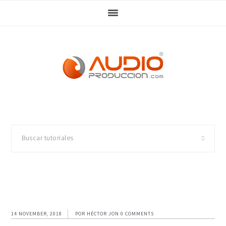
Skip
Skip
Skip
Skip
to
to
to
to
primary
main
primary
footer
navigation
content
sidebar
Buscar
tutoriales
14 NOVEMBER, 2018
POR
HÉCTOR JON
0 COMMENTS