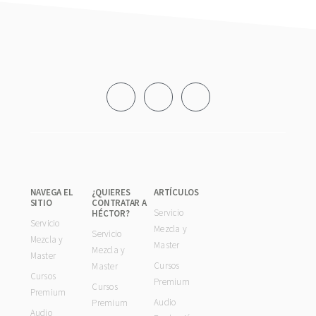
Footer
NAVEGA EL
¿QUIERES
ARTÍCULOS
SITIO
CONTRATAR A
Servicio
HÉCTOR?
Servicio
Mezcla y
Servicio
Mezcla y
Master
Mezcla y
Master
Cursos
Master
Cursos
Premium
Cursos
Premium
Audio
Premium
Audio