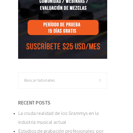
Buscar
tutoriales
RECENT POSTS
La cruda realidad de los Grammys en la
industria musical actual
Estudios de grabación profesionales: por