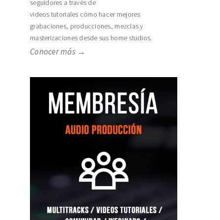
seguidores a través de
videos tutoriales cómo hacer mejores
grabaciones, producciones, mezclas y
masterizaciones desde sus home studios.
Conocer más →