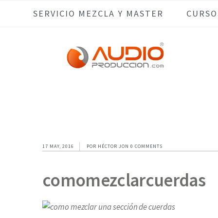
Skip
Skip
Skip
Skip
SERVICIO MEZCLA Y MASTER
CURSO
to
to
to
to
primary
main
primary
footer
navigation
content
sidebar
17 MAY, 2016
POR
HÉCTOR JON
0 COMMENTS
comomezclarcuerdas