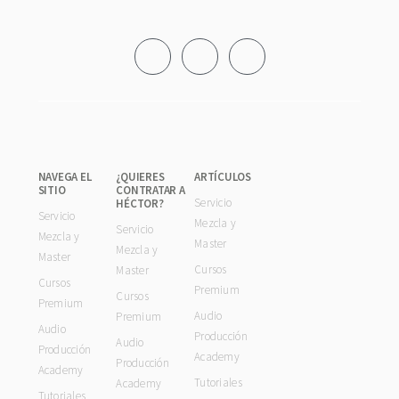
Footer
NAVEGA EL
¿QUIERES
ARTÍCULOS
SITIO
CONTRATAR A
Servicio
HÉCTOR?
Servicio
Mezcla y
Servicio
Mezcla y
Master
Mezcla y
Master
Cursos
Master
Cursos
Premium
Cursos
Premium
Audio
Premium
Audio
Producción
Audio
Producción
Academy
Producción
Academy
Tutoriales
Academy
Tutoriales