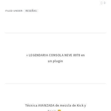
0
FILED UNDER:
RESEÑAS
Previous
« LEGENDARIA CONSOLA NEVE 8078 en
Post:
un plugin
Next
Técnica AVANZADA de mezcla de Kick y