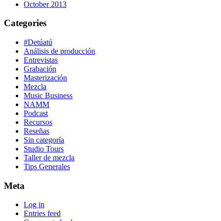
October 2013
Categories
#Detúatú
Análisis de producción
Entrevistas
Grabación
Masterización
Mezcla
Music Business
NAMM
Podcast
Recursos
Reseñas
Sin categoría
Studio Tours
Taller de mezcla
Tips Generales
Meta
Log in
Entries feed