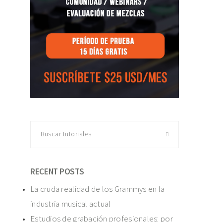
Buscar
tutoriales
RECENT POSTS
La cruda realidad de los Grammys en la
industria musical actual
Estudios de grabación profesionales: por