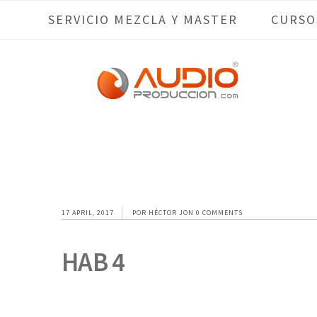
Skip
Skip
Skip
Skip
SERVICIO MEZCLA Y MASTER
CURSO
to
to
to
to
primary
main
primary
footer
navigation
content
sidebar
17 APRIL, 2017
POR
HÉCTOR JON
0 COMMENTS
HAB 4