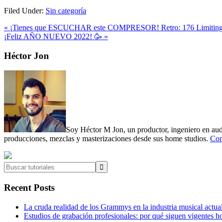
Filed Under:
Sin categoría
Previous
« ¡Tienes que ESCUCHAR este COMPRESOR! Retro: 176 Limitin
Post:
Next
¡Feliz AÑO NUEVO 2022! 🥳 »
Post:
Primary
Héctor Jon
Sidebar
Soy Héctor M Jon, un productor, ingeniero en audi
producciones, mezclas y masterizaciones desde sus home studios.
Con
Buscar
tutoriales
Recent Posts
La cruda realidad de los Grammys en la industria musical actua
Estudios de grabación profesionales: por qué siguen vigentes h