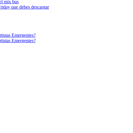
l mix bus
iday que debes descargar
tistas Emergentes?
tistas Emergentes?