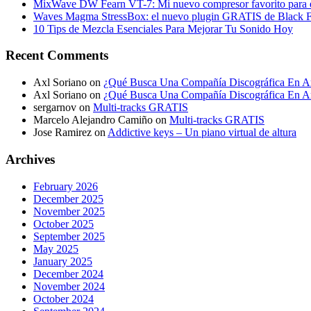
MixWave DW Fearn VT-7: Mi nuevo compresor favorito para e
Waves Magma StressBox: el nuevo plugin GRATIS de Black Fr
10 Tips de Mezcla Esenciales Para Mejorar Tu Sonido Hoy
Recent Comments
Axl Soriano
on
¿Qué Busca Una Compañía Discográfica En Ar
Axl Soriano
on
¿Qué Busca Una Compañía Discográfica En Ar
sergarnov
on
Multi-tracks GRATIS
Marcelo Alejandro Camiño
on
Multi-tracks GRATIS
Jose Ramirez
on
Addictive keys – Un piano virtual de altura
Archives
February 2026
December 2025
November 2025
October 2025
September 2025
May 2025
January 2025
December 2024
November 2024
October 2024