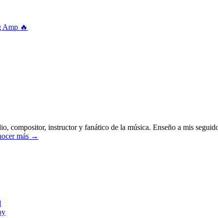
g Amp 🔥
o, compositor, instructor y fanático de la música. Enseño a mis seguido
ocer más →
l
oy